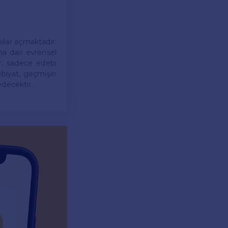
pılar açmaktadır.
na dair evrensel
r, sadece edebi
debiyat, geçmişin
edecektir.