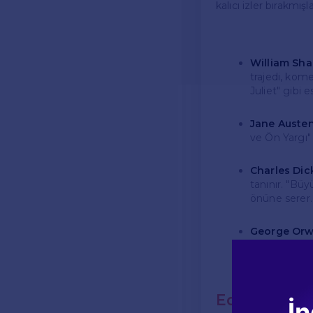
kalıcı izler bırakmışl
William Sha
trajedi, kome
Juliet" gibi e
Jane Austen
ve Ön Yargı" 
Charles Dic
tanınır. "Büy
önüne serer.
George Orwe
olan Orwell, t
Edebi Akıml
İn