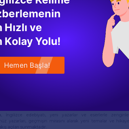
a birçok farklı akım ve tema bulunmaktadır. Bu akımlar, yazarl
zberlemenin
ı sunmalarına olanak tanır. Romantizm, bireyin duygularını ön p
aşamı yansıtmaya çalışır. Modernizm ise, geleneksel anlat
l yaklaşımlar benimsemiştir.
 Hızlı ve
 Kolay Yolu!
lda, savaş ve sosyal değişimlerin etkisiyle birçok yazar, eserler
uhunun karmaşasını derinlemesine incelemiştir. Bu bağlamda, V
eserleri, içsel monologlar ve bilinç akışı teknikleriyle dikkat çeke
Hemen Başla!
tkisi ve Günümüzdeki Yeri
 sadece edebiyat dünyasında değil, aynı zamanda sinema, tiyatr
k etkilere sahiptir. Shakespeare'in eserleri, yüzlerce yıl bo
klı yorumlarla günümüze taşınmıştır. Austen'in romanları, g
nmıştır.
 İngilizce edebiyatı, yeni yazarlar ve eserlerle zengi
z yazarları, geçmişin mirasını alarak yeni temalar ve hikaye
akış açıları sunmaktadır.