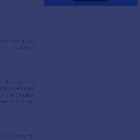
rden biridir. Bu
n bu büyüleyici
lı akım ve tarzı
irçok edebi akım
an etkilenmiştir.
tın temellerini
biyat dünyasında