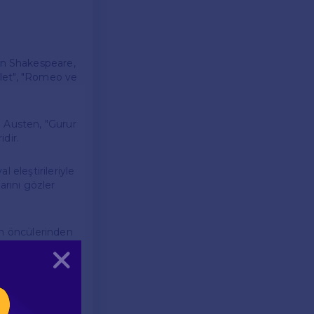
an Shakespeare,
amlet", "Romeo ve
n Austen, "Gurur
dir.
l eleştirileriyle
arını gözler
tın öncülerinden
Kapat