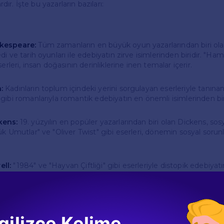
ardır. İşte bu yazarların bazıları:
kespeare:
Tüm zamanların en büyük oyun yazarlarından biri ol
di ve tarih oyunları ile edebiyatın zirve isimlerinden biridir. "H
serleri, insan doğasının derinliklerine inen temalar içerir.
:
Kadınların toplum içindeki yerini sorgulayan eserleriyle tanına
gibi romanlarıyla romantik edebiyatın en önemli isimlerinden biri
kens:
19. yüzyılın en popüler yazarlarından biri olan Dickens, sosya
ük Umutlar" ve "Oliver Twist" gibi eserleri, dönemin sosyal sorunl
ll:
"1984" ve "Hayvan Çiftliği" gibi eserleriyle distopik edebiya
otaliter rejimlere karşı eleştirileriyle bilinir.
ar ve Temalar
gilizce Kelime