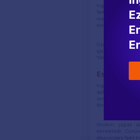
İngiliz edebiyatınd
E
farklı bakış açılar
realizm, gerçek y
sorgulayıp, deneyse
En
En
Özellikle 20. yüzyı
işlemiş ve insan r
"Mrs. Dalloway" gibi 
Eserlerin E
İngilizce edebiyat,
dallarında da büyü
sergilenmiş ve far
film ve diziye uyarla
Modern çağda da,
etmektedir. Günümü
okuyuculara farklı b