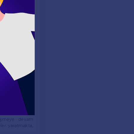
arın eserlerinde
lana çıkarırken;
ım biçimlerini
inde bu temaları
irginia Woolf'un
r.
o ve diğer sanat
yunca sahnelerde
ünümüzde birçok
nleşmeye devam
ler yaratmakta,