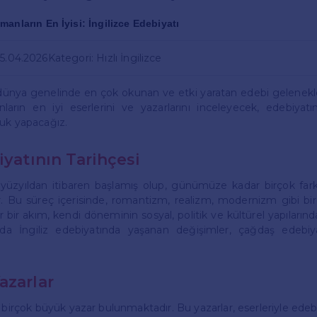
anların En İyisi: İngilizce Edebiyatı
05.04.2026
Kategori: Hızlı İngilizce
 dünya genelinde en çok okunan ve etki yaratan edebi gelenekle
arın en iyi eserlerini ve yazarlarını inceleyecek, edebiyatı
luk yapacağız.
iyatının Tarihçesi
5. yüzyıldan itibaren başlamış olup, günümüze kadar birçok fark
ır. Bu süreç içerisinde, romantizm, realizm, modernizm gibi b
r bir akım, kendi döneminin sosyal, politik ve kültürel yapılarınd
ılda İngiliz edebiyatında yaşanan değişimler, çağdaş edebiya
azarlar
a birçok büyük yazar bulunmaktadır. Bu yazarlar, eserleriyle ede