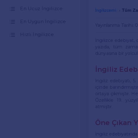
En Ucuz İngilizce
İngilizcemi
Tüm Zam
En Uygun İngilizce
Yayınlanma Tarihi: 
Hızlı İngilizce
İngilizce edebiyat,
yazıda, tüm zamanl
dünyasına bir yolcu
İngiliz Edeb
İngiliz edebiyatı, 
içinde barındırmışt
ortaya çıkmıştır. He
Özellikle 19. yüzy
atmıştır.
Öne Çıkan Y
İngiliz edebiyatınd