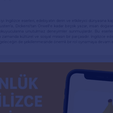
i İngilizce eserleri, edebiyatın derin ve etkileyici dünyasına ka
sten'a, Dickens'tan Orwell'e kadar birçok yazar, insan doğası
 okuyucularına unutulmaz deneyimler sunmuşlardır. Bu eserle
nı zamanda kültürel ve sosyal mirasın bir parçasıdır. İngilizce e
ibi, geleceğin de şekillenmesinde önemli bir rol oynamaya devam 