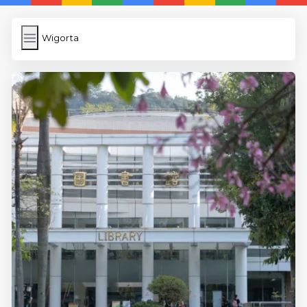
Wigorta
Wigorta
İngilizce Kelimeler
Képfeltöltés
Wordpress Cache
Anasayfa
5 Günde İngilizce
İngilizce
Dil Eğitimi
En Hızlı İngilizce
En Kolay İngilizce