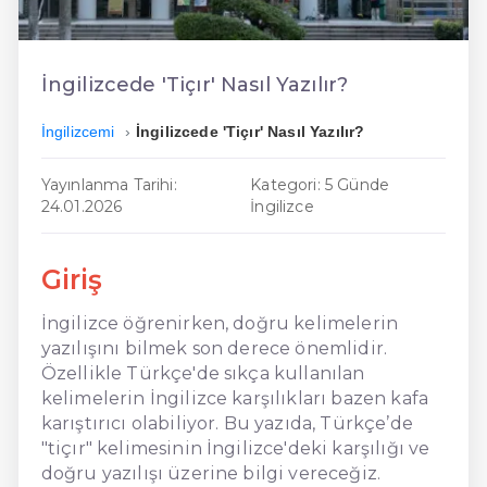
En Ucuz İngilizce
En Uygun İngilizce
İngilizcede 'Tiçır' Nasıl Yazılır?
Hızlı İngilizce
İngilizcemi
İngilizcede 'Tiçır' Nasıl Yazılır?
Yayınlanma Tarihi:
Kategori: 5 Günde
24.01.2026
İngilizce
Giriş
İngilizce öğrenirken, doğru kelimelerin
yazılışını bilmek son derece önemlidir.
Özellikle Türkçe'de sıkça kullanılan
kelimelerin İngilizce karşılıkları bazen kafa
karıştırıcı olabiliyor. Bu yazıda, Türkçe’de
"tiçır" kelimesinin İngilizce'deki karşılığı ve
doğru yazılışı üzerine bilgi vereceğiz.